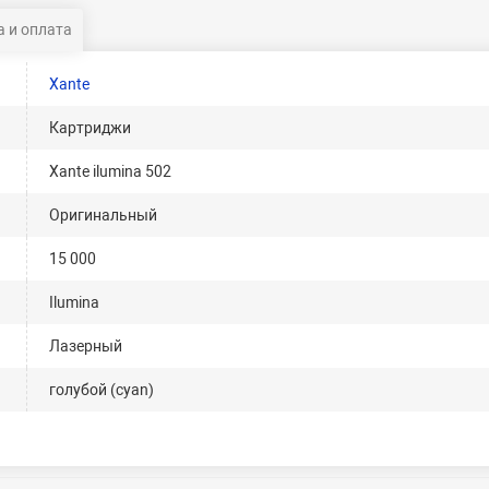
 и оплата
Xante
Картриджи
Xante ilumina 502
Оригинальный
15 000
Ilumina
Лазерный
голубой (cyan)