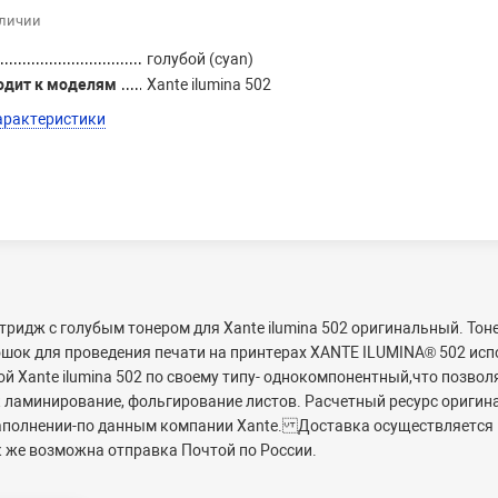
аличии
голубой (cyan)
одит к моделям
Xante ilumina 502
арактеристики
тридж с голубым тонером для Xante ilumina 502 оригинальный. Тон
шок для проведения печати на принтерах XANTE ILUMINA® 502 исп
 Xante ilumina 502 по своему типу- однокомпонентный,что позволя
 ламинирование, фольгирование листов. Расчетный ресурс оригин
заполнении-по данным компании Xante. Доставка осуществляется 
ак же возможна отправка Почтой по России.