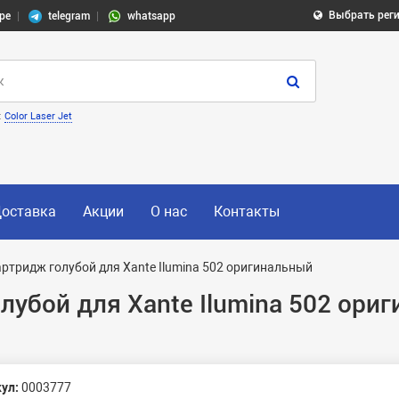
Выбрать рег
pe
telegram
whatsapp
:
Color Laser Jet
оставка
Акции
О нас
Контакты
ртридж голубой для Xante Ilumina 502 оригинальный
лубой для Xante Ilumina 502 ори
ул:
0003777