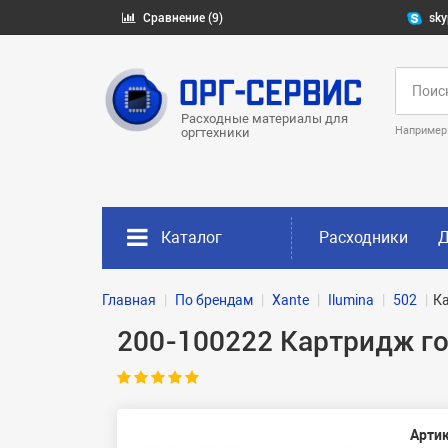
Сравнение (9)
sky
Расходные материалы для
Например
оргтехники
Каталог
Расходники
Д
Главная
По брендам
Xante
Ilumina
502
Ка
200-100222 Картридж го
Артик