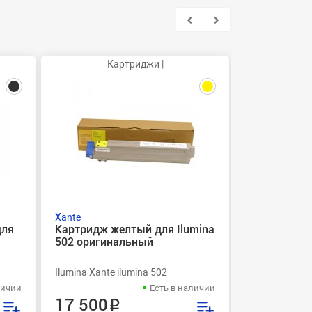
Картриджи |
Ка
Xante
Xante
для
Картридж желтый для Ilumina
Картридж п
502 оригинальный
Ilumina 50
Ilumina Xante ilumina 502
Ilumina Xante 
личии
Есть в наличии
17 500 ₽
17 500 