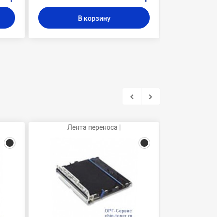
В корзину
В
Лента переноса |
Ка