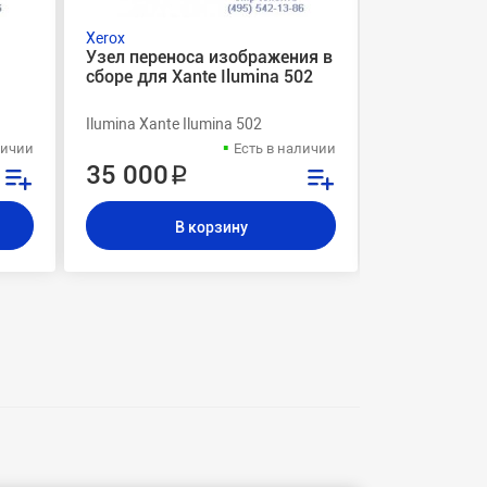
Xerox
Xante
Узел переноса изображения в
Картридж п
сборе для Xante Ilumina 502
Ilumina 50
Ilumina Xante Ilumina 502
Ilumina Xante 
личии
Есть в наличии
35 000 ₽
17 500 
В корзину
В