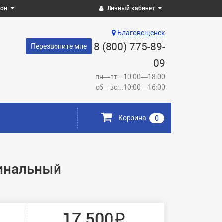
ион
Личный кабинет
Благовещенск
8 (800) 775-89-
Перезвоните мне
09
пн—пт...10:00—18:00
сб—вс...10:00—16:00
Корзина
0
гинальный
17 500 ₽