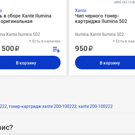
x
Xante
ь в сборе Xante Ilumina
Чип черного тонер-
 оригинальная
картриджа Ilumina 502
ina Xante Ilumina 502
Ilumina Xante Ilumina 502
Есть в наличии
Есть в на
 500 ₽
950 ₽
В корзину
В корзину
0222
,
тонер-картридж xante 200-100222
,
xante 200-100222
вис?