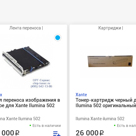
Лента переноса |
Картриджи |
x
Xante
л переноса изображения в
Тонер-картридж черный 
ре для Xante Ilumina 502
Ilumina 502 оригинальный
ina Xante Ilumina 502
Ilumina Xante ilumina 502
Есть в наличии
Есть в на
 000 ₽
26 000 ₽