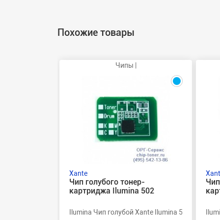
Похожие товары
Чипы |
Xante
Xan
Чип голубого тонер-
Чип
картриджа Ilumina 502
кар
Ilumina Чип голубой Xante Ilumina 502
Ilum