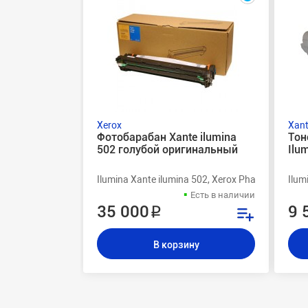
Xerox
Xan
Фотобарабан Xante ilumina
Тон
502 голубой оригинальный
Ilu
Ilumina Xante ilumina 502, Xerox Phaser 7400
Ilum
Есть в наличии
35 000 ₽
9 
В корзину