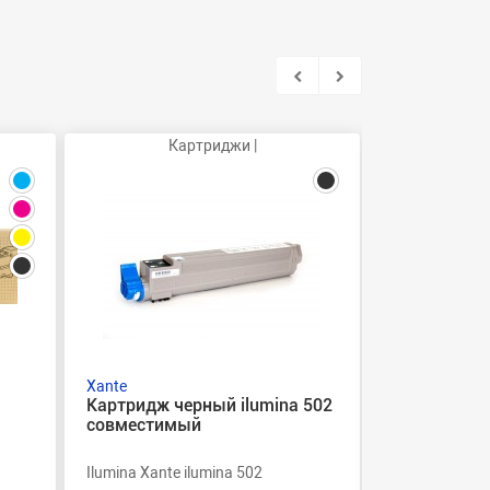
Картриджи |
Ка
Xante
Xante
a
Картридж черный ilumina 502
Тонер-карт
совместимый
ilumina 50
Ilumina Xante ilumina 502
Ilumina Xante 