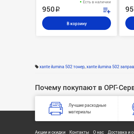
Есть в наличии
950 ₽
95
В корзину
xante ilumina 502 тонер
,
xante ilumina 502 запра
Почему покупают в ОРГ-Сер
Лучшие расходные
материалы
Акции и скидки
Контакты
О нас
Доставка и 