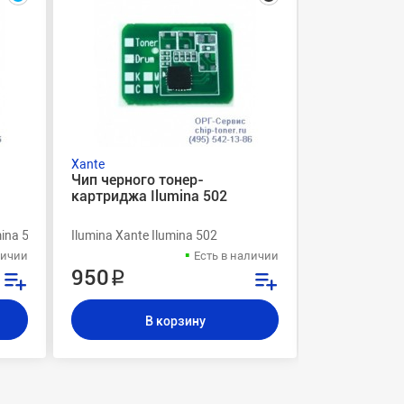
Xante
Xante
Чип черного тонер-
Фотобарабан
картриджа Ilumina 502
желтый ilum
совместим
mina 502
Ilumina Xante Ilumina 502
Ilumina Xante 
личии
Есть в наличии
950 ₽
19 800 
В корзину
В