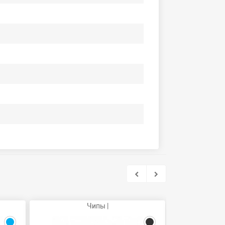
Чипы |
Фот