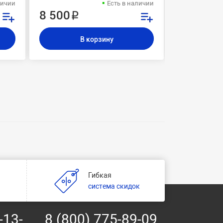
личии
Есть в наличии
8 500 ₽
9 500 ₽
В корзину
В
Гибкая
и
система скидок
-13-
8 (800) 775-89-09