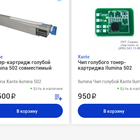
te
Xante
ер-картридж голубой
Чип голубого тонер-
mina 502 совместимый
картриджа Ilumina 502
ina Xante ilumina 502
Ilumina Чип голубой Xante Ilu
Есть в наличии
Есть в на
500 ₽
950 ₽
В корзину
В корзину