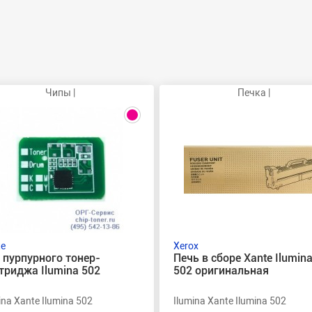
Чипы |
Печка |
te
Xerox
 пурпурного тонер-
Печь в сборе Xante Ilumin
триджа Ilumina 502
502 оригинальная
ina Xante Ilumina 502
Ilumina Xante Ilumina 502