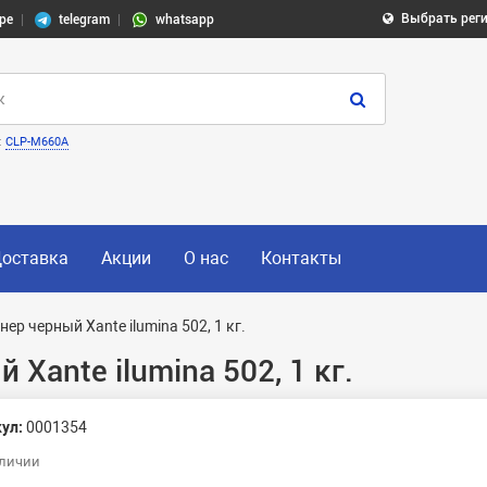
Выбрать рег
pe
telegram
whatsapp
:
CLP-M660A
оставка
Акции
О нас
Контакты
нер черный Xante ilumina 502, 1 кг.
Xante ilumina 502, 1 кг.
ул:
0001354
аличии