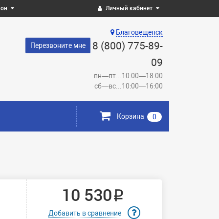
ион
Личный кабинет
Благовещенск
8 (800) 775-89-
Перезвоните мне
09
пн—пт...10:00—18:00
сб—вс...10:00—16:00
Корзина
0
10 530 ₽
Добавить в сравнение