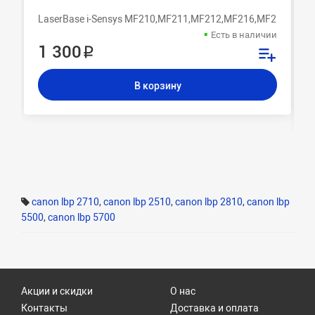
LaserBase i-Sensys MF210,MF211,MF212,MF216,MF217,MF
Есть в наличии
1 300 ₽
В корзину
canon lbp 2710
,
canon lbp 2510
,
canon lbp 2810
,
canon lbp
5500
,
canon lbp 5700
Акции и скидки
О нас
Контакты
Доставка и оплата